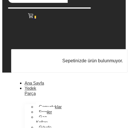
0
Sepetinizde ürün bulunmuyor.
Ana Sayfa
Yedek
Parça
Çamurluklar
Frenler
Gaz
Kolları
Gövde