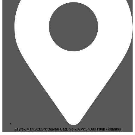
Zeyrek Mah. Atatürk Bulvarı Cad. No:7/A Pk:34083 Fatih - İstanbul