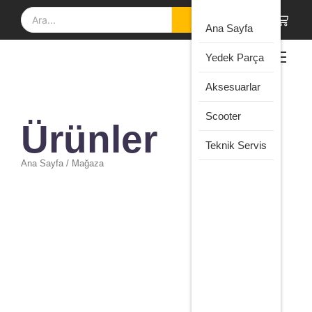
Çamur
Elektr
Ana Sayfa
Scoot
Frenl
Yedek Parça
Elektr
Gaz K
Çocu
Aksesuarlar
Gövd
Scoot
Kontr
Elektr
Scooter
Ürünler
Ünitel
Çocu
Scoot
Teknik Servis
Lasti
Ana Sayfa / Mağaza
Şarj
Adapt
Frenler
,
Yedek Parça
Scooter Fren Teli 2.5 Metre Kılıfsız Standart