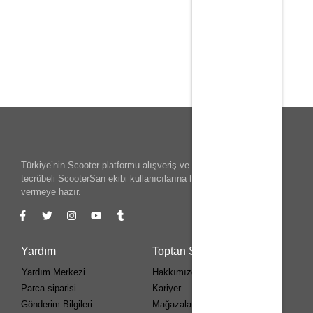
Türkiye’nin Scooter platformu alışveriş ve teknik konularında
tecrübeli ScooterSan ekibi kullanıcılarına her adımda destek
vermeye hazır.
Yardım
Toptan Scooter
Yardım Merkezi
Hakkımızda
Parca siparisi
Kariyer
Gönderim Bilgileri
Mağazalar