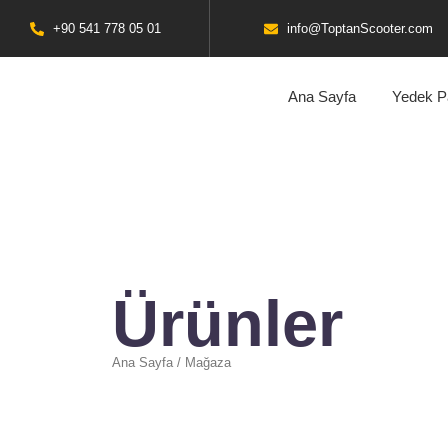
+90 541 778 05 01
info@ToptanScooter.com
Ana Sayfa
Yedek P
Ürünler
Ana Sayfa / Mağaza