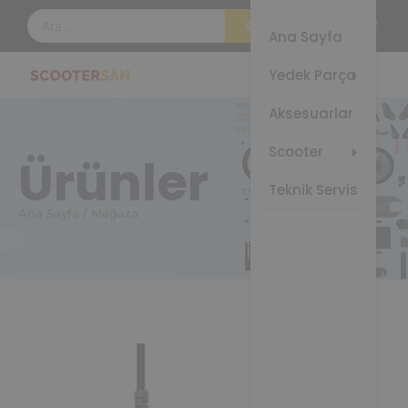
Çam
Elek
Ana Sayfa
Sco
Fre
Yedek Parça
Elek
Gaz
Ço
Aksesuarlar
Gö
Sco
Kon
Elek
Scooter
Ürünler
Üni
Ço
Sco
Teknik Servis
Las
Ana Sayfa / Mağaza
Şar
Ada