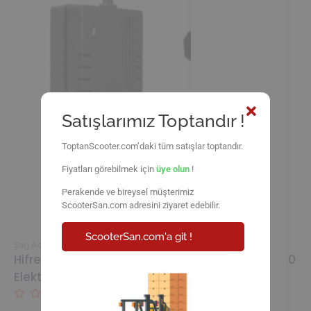
Satışlarımız Toptandır !
ToptanScooter.com’daki tüm satışlar toptandır.
Fiyatları görebilmek için
üye olun
!
Perakende ve bireysel müşterimiz
ScooterSan.com adresini ziyaret edebilir.
ScooterSan.com'a git !
Şarj Adaptörleri
,
Yedek Parça
Hifree G1 / Navee N65 / Navee S65 / Navee N40
Elektrikli Scooter Şarj Aleti