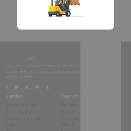
Türkiye’nin Scooter platformu alışveriş ve teknik konularında
tecrübeli ScooterSan ekibi kullanıcılarına her adımda destek
vermeye hazır.
Yardım
Toptan Scooter
Yardım Merkezi
Hakkımızda
Parca siparisi
Kariyer
Gönderim Bilgileri
Mağazalar
İadeler
İşbirliği