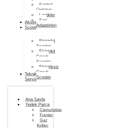
Kontrol
Üniteleri
Lastikler
Şarj
Aksesuarlar
Adaptörleri
Scooter
Elektrikli
Scooter
Elektrikli
Çocuk
Scooter
Elektriksiz
Çocuk
Teknik
Scooter
Servis
Ana Sayfa
Yedek Parça
Çamurluklar
Frenler
Gaz
Kolları