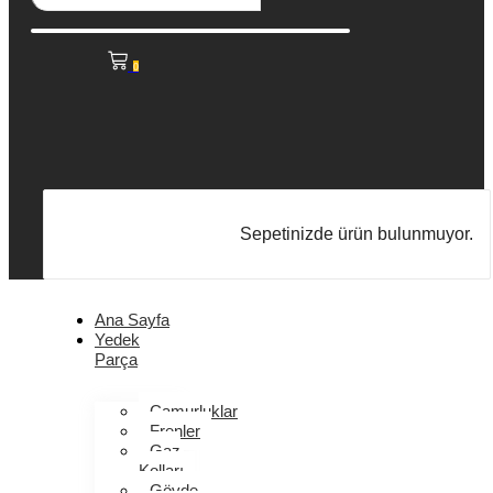
0
Sepetinizde ürün bulunmuyor.
Ana Sayfa
Yedek
Parça
Çamurluklar
Frenler
Gaz
Kolları
Gövde