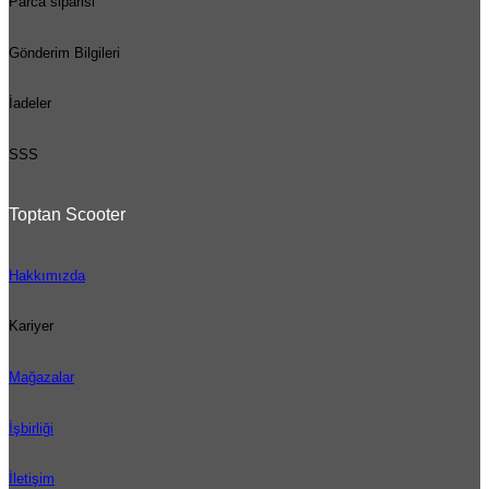
Parca siparisi
Gönderim Bilgileri
İadeler
SSS
Toptan Scooter
Hakkımızda
Kariyer
Mağazalar
İşbirliği
İletişim