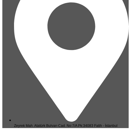
Zeyrek Mah. Atatürk Bulvarı Cad. No:7/A Pk:34083 Fatih - İstanbul