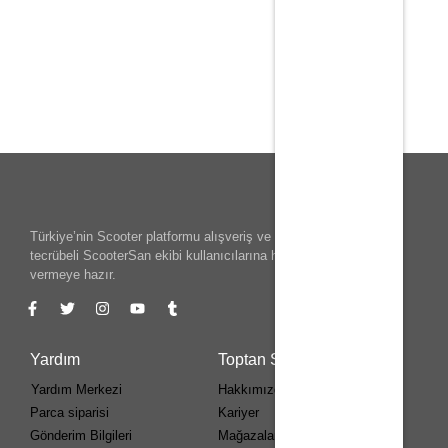
Türkiye’nin Scooter platformu alışveriş ve teknik konularında
tecrübeli ScooterSan ekibi kullanıcılarına her adımda destek
vermeye hazır.
Yardım
Toptan Scooter
Yardım Merkezi
Hakkımızda
Parca siparisi
Kariyer
Gönderim Bilgileri
Mağazalar