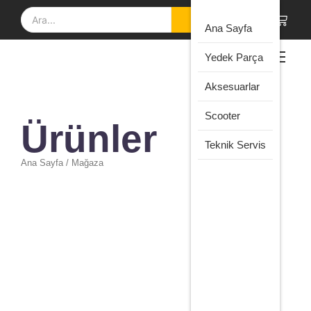
Çamur
Elektr
Ana Sayfa
Scoot
Frenl
Yedek Parça
Elektr
Gaz K
Çocu
Aksesuarlar
Gövd
Scoot
Kontr
Elektr
Scooter
Ürünler
Ünitel
Çocu
Scoot
Teknik Servis
Lasti
Ana Sayfa / Mağaza
Şarj
Adapt
Aksesuar
Elektrikli Scooter Telefon Tutucu