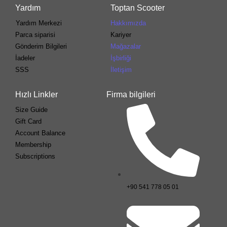
Yardım
Toptan Scooter
Yardım Merkezi
Hakkımızda
Parca siparisi
Kariyer
Gönderim Bilgileri
Mağazalar
İadeler
İşbirliği
SSS
İletişim
Hızlı Linkler
Firma bilgileri
Size Guide
Gift Card
Account Balance
Membership
Subscriptions
+90 541 778 05 01