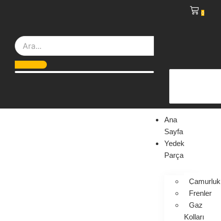
0
Ana
Sayfa
Yedek
Parça
Çamurluk
Frenler
Gaz
Kolları