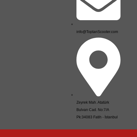
info@ToptanScooter.com
Zeyrek Mah. Atatürk
Bulvarı Cad. No:7/A
Pk:34083 Fatih - İstanbul