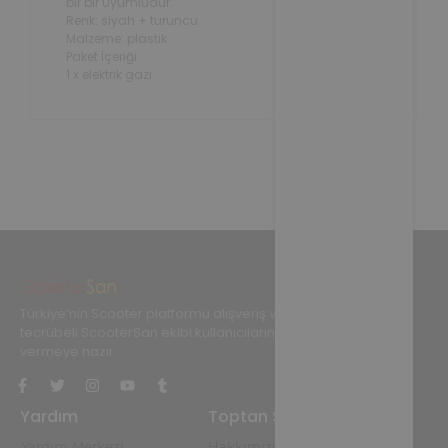
bir bir uyumludur.
Renk: siyah + turuncu
Malzeme: plastik
Paket İçeriği:
1 x elektrik gazı
Türkiye’nin Scooter platformu alışveriş ve teknik konularında
tecrübeli ScooterSan ekibi kullanıcılarına her adımda destek
vermeye hazır.
Yardım
Toptan Scooter
Yardım Merkezi
Hakkımızda