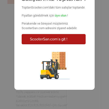
ToptanScooter.com’daki tüm satışlar toptandır.
Segway
Fiyatları görebilmek için
üye olun
!
Perakende ve bireysel müşterimiz
Ninebot F Serisi
ScooterSan.com adresini ziyaret edebilir.
ScooterSan.com'a git !
Başparmak
Gaz Kelebeği
Kolu
Segway Ninebot Başparmak Gaz Kelebeği Kolu |
F20/F30/F35/F40 uyumlu Elektrikli Scooter
Başparmak Gaz Kelebeği Gaz kolu yedek parçası.
100% yepyeni ve yüksek kalite
Yüksek kaliteli malzemeden yapılmış, dayanıklı ve
kullanımı pratik
Ninebot F20 F25 F30 F40 için bu yeni elektrik gaz kolu