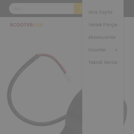
Çam
Elek
Ana Sayfa
Sco
Fre
Yedek Parça
Elek
Gaz
Ço
Aksesuarlar
Gö
Sco
Kon
Elek
Scooter
Üni
Ço
Sco
Teknik Servis
Las
Şar
Ada